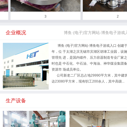
3
2
企业概况
博鱼·(电子)官方网站-博鱼电子游戏
博鱼·(电子)官方网站-博鱼电子游戏入口 创建于2
年，位 于太湖之滨无锡市滨湖区胡埭工业园，设
管理先 进，是国内锻件、压力容器制造专业厂家
时也是 中石化、中石油、中海油、神华煤业集团
资源市 场成员单位。
公司新老二厂区总占地29990平方米，其中建
达23080平方米，现有职工200余人，其中高级...
生产设备