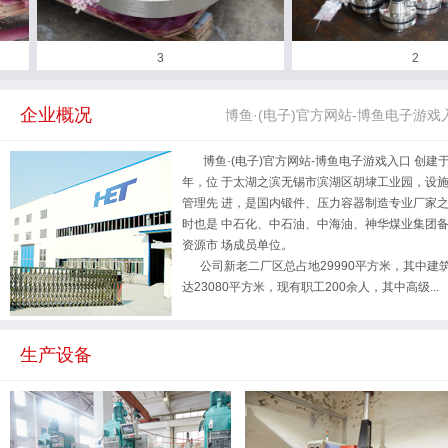
3
2
企业概况
博鱼·(电子)官方网站-博鱼电子游戏
博鱼·(电子)官方网站-博鱼电子游戏入口 创建于2
年，位 于太湖之滨无锡市滨湖区胡埭工业园，设
管理先 进，是国内锻件、压力容器制造专业厂家
时也是 中石化、中石油、中海油、神华煤业集团
资源市 场成员单位。
公司新老二厂区总占地29990平方米，其中建
达23080平方米，现有职工200余人，其中高级...
生产设备