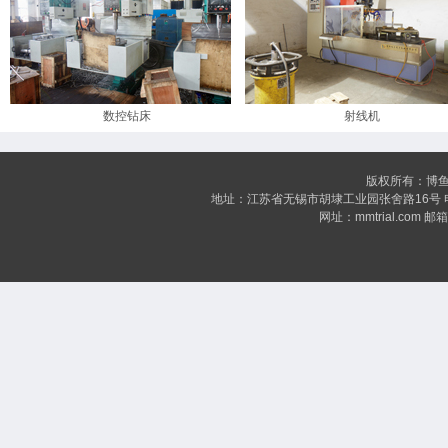
数控钻床
射线机
版权所有：博鱼
地址：江苏省无锡市胡埭工业园张舍路16号 电话：+86 
网址：mmtrial.com 邮箱：h