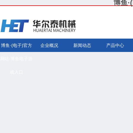
博鱼·
博鱼·(电子)官方
企业概况
新闻动态
产品中心
网站-博鱼电子游
戏入口