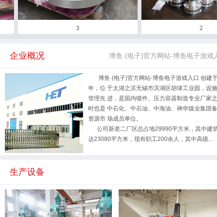
3
2
企业概况
博鱼·(电子)官方网站-博鱼电子游戏
博鱼·(电子)官方网站-博鱼电子游戏入口 创建于2
年，位 于太湖之滨无锡市滨湖区胡埭工业园，设
管理先 进，是国内锻件、压力容器制造专业厂家
时也是 中石化、中石油、中海油、神华煤业集团
资源市 场成员单位。
公司新老二厂区总占地29990平方米，其中建
达23080平方米，现有职工200余人，其中高级...
生产设备