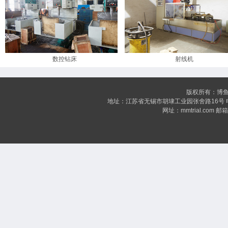
数控钻床
射线机
版权所有：博鱼
地址：江苏省无锡市胡埭工业园张舍路16号 电话：+86 
网址：mmtrial.com 邮箱：h