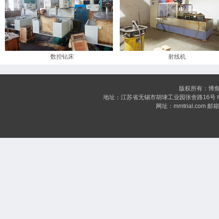
数控钻床
射线机
版权所有：博鱼
地址：江苏省无锡市胡埭工业园张舍路16号 电话：+86 
网址：mmtrial.com 邮箱：h